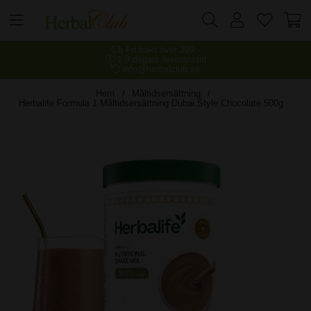
Fri frakt över 299:-
1-3 dagars leveranstid
info@herbalclub.se
Hem
Måltidsersättning
Herbalife Formula 1 Måltidsersättning Dubai Style Chocolate 500g