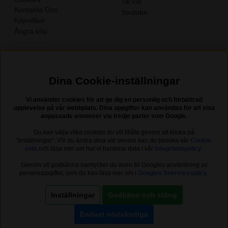
TikTok
Kontakta Oss
Youtube
Köpvillkor
Ångra köp
Dina Cookie-inställningar
Vi använder cookies för att ge dig en personlig och förbättrad
upplevelse på vår webbplats. Dina uppgifter kan användas för att visa
anpassade annonser via tredje parter som Google.
Du kan välja vilka cookies du vill tillåta genom att klicka på
Nyhetsbrev?
"Inställningar". Vill du ändra dina val senare kan du besöka vår
Cookie-
sida
och läsa mer om hur vi hanterar data i vår
Integritetspolicy
.
I vårt nyhetsbrev får du ta del av nyheter och erbjudanden.
Genom att godkänna samtycker du även till Googles användning av
personuppgifter, som du kan läsa mer om i
Googles Sekretessplicy
.
Inställningar
Godkänn och stäng
Trustpilot
Endast nödvändiga