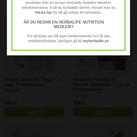
Se fler varor
produkter från en annan Herbalife Nutrition Medlem,
Användning
rekommenderar vi att du kontaktar denne. Annars kan du
klicka här
för att gå vidare till hemsidan.
För en glutenfri shake
– Blanda 26 g pulver med 250
ml kall mellanmjölk (1,5 % fett).
ÄR DU REDAN EN HERBALIFE NUTRITION
För en laktos- & glutenfri shake
– Blanda med
MEDLEM?
växtbaserad dryck, exempelvis sojadryck.
Vid viktkontroll
– Ersätt två av dagens huvudmåltider
För att köpa via ditt eget medlemskonto och få alla
med shaken och ät en näringsmässigt balanserad
medlemsfördelar, vänligen gå till
myherbalife.se
måltid.
För ett balanserat näringsintag
– Ersätt en måltid om
dagen och komplettera med två balanserade måltider.
*När den tillreds med 250 ml mellanmjölk (1,5 % fett).
Protein Drink Mix Vegan - 7-
Herbalife Formula 1 -
pack Portionspåsar
Smooth Chocolate - 7-pack
Portionspåsar
Herbalife
Herbalife
286 kr
229 kr
Lägg till
Lägg till