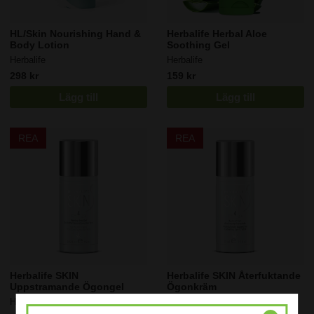
HL/Skin Nourishing Hand &
Herbalife Herbal Aloe
Body Lotion
Soothing Gel
Herbalife
Herbalife
298 kr
159 kr
Lägg till
Lägg till
REA
REA
Herbalife SKIN
Herbalife SKIN Återfuktande
Uppstramande Ögongel
Ögonkräm
Herbalife
Herbalife