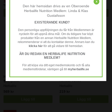
369 kr
359 kr
x
469 kr
459 kr
Den här hemsidan drivs av en Oberoende
Herbalife Nutrition Medlem: Linda & Klas
Lägg till
Lägg till
Gustafsson
EXISTERANDE KUND?
Den personliga uppföljningen du får från Medlemmen är
nyckeln för att uppnå dina mål. Om du tidigare har köpt
produkter från en annan Herbalife Nutrition Medlem,
rekommenderar vi att du kontaktar denne. Annars kan du
klicka här
för att gå vidare till hemsidan.
ÄR DU REDAN EN HERBALIFE NUTRITION
MEDLEM?
För att köpa via ditt eget medlemskonto och få alla
medlemsfördelar, vänligen gå till
myherbalife.se
Herbalife SKIN Dagkräm som
Herbalife SKIN Energizing
ger lyster
Herbal Toner
Herbalife
Herbalife
569 kr
219 kr
Lägg till
Lägg till