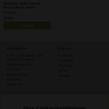
Herbalife SKIN Instant
Reveal Berry Scrub
Herbalife
239 kr
Lägg till
Information
Följ oss
⭐️ 25 - 50% Rabatt - Bli
Facebook
Herbalife Medlem
Instagram
Integritetspolicy
Pinterest
Cookies
TikTok
Kontakta Oss
Youtube
Köpvillkor
Ångra köp
Dina Cookie-inställningar