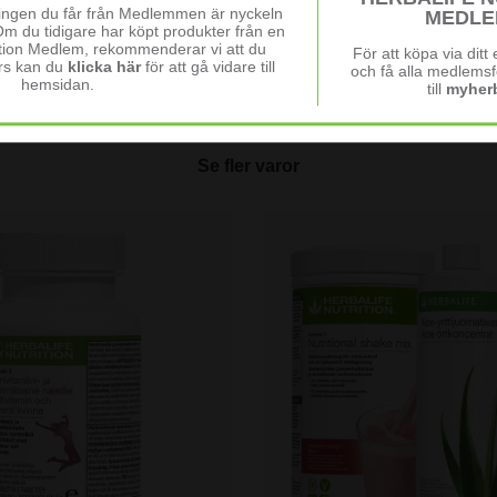
ningen du får från Medlemmen är nyckeln
MEDLE
Om du tidigare har köpt produkter från en
ition Medlem, rekommenderar vi att du
För att köpa via dit
rs kan du
klicka här
för att gå vidare till
och få alla medlemsf
hemsidan.
till
myherb
Se fler varor