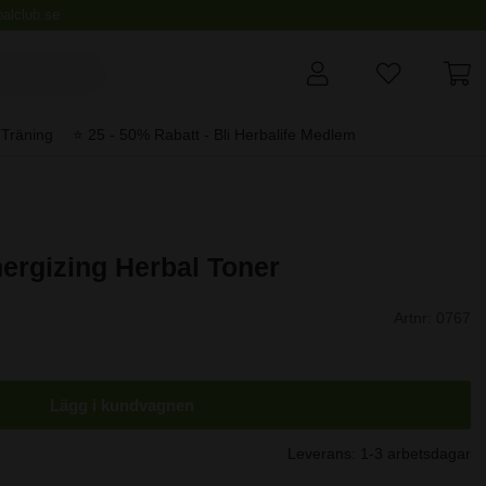
alclub.se
Träning
⭐️ 25 - 50% Rabatt - Bli Herbalife Medlem
ergizing Herbal Toner
Artnr:
0767
Lägg i kundvagnen
Leverans:
1-3 arbetsdagar