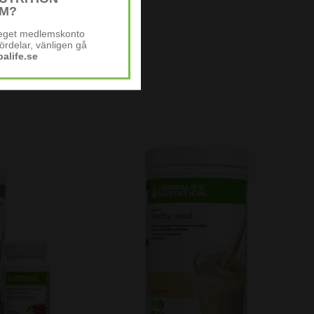
M?
t eget medlemskonto
ördelar, vänligen gå
alife.se