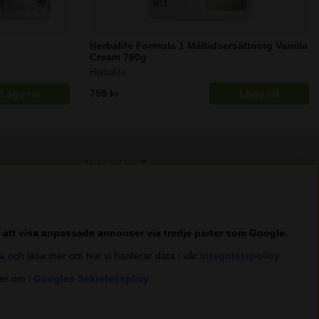
Herbalife Formula 1 Måltidsersättning Vanilla
Cream 780g
Herbalife
Lägg till
759 kr
Lägg till
Nyhetsbrev?
I vårt nyhetsbrev får du ta del av nyheter och
erbjudanden.
r att visa anpassade annonser via tredje parter som Google.
a
och läsa mer om hur vi hanterar data i vår
Integritetspolicy
.
Trustpilot
er om i
Googles Sekretessplicy
.