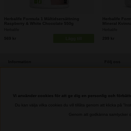
Herbalife Formula 1 Måltidsersättning
Herbalife Form
Raspberry & White Chocolate 550g
Mineral Kvinn
Herbalife
Herbalife
Lägg till
569 kr
299 kr
Information
Följ oss
⭐️ 25 - 50% Rabatt - Bli Herbalife Medlem
Facebook
Integritetspolicy
Instagram
Cookies
Pinterest
Vi använder cookies för att ge dig en personlig och förbät
Kontakta Oss
TikTok
Du kan välja vilka cookies du vill tillåta genom att klicka på "I
Köpvillkor
Youtube
Genom att godkänna samtycker du
Ångra köp