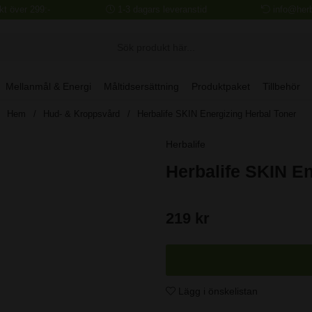
akt över 299:-
1-3 dagars leveranstid
info@herb
Mellanmål & Energi
Måltidsersättning
Produktpaket
Tillbehör
Hem
Hud- & Kroppsvård
Herbalife SKIN Energizing Herbal Toner
Herbalife
Herbalife SKIN En
219
kr
Lägg i önskelistan