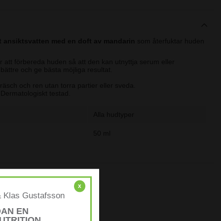
itt ansiktsvatten med en doft av mandarin
som återfuktar huden
 att förbereda huden så att den kan utnyttja serum eller
bättre och ge bästa möjliga resultat.
sch och ren utan torra partier eller sveda.
 Dermatologiskt testad.
svattnet efter rengöring genom att spreja direkt i ansiktet. Vill du få
Alla hudtyper
iceras ansiktsvattnet med en bomullstuss. Avsluta med serum och
väll.
50 ml
x
& Klas Gustafsson
DAN EN
UTRITION