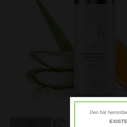
Den här hemsidan
EXIST