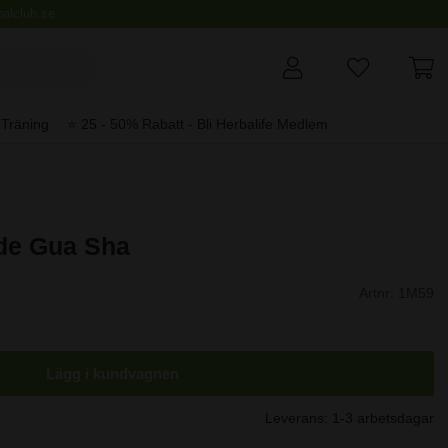
alclub.se
Träning
⭐️ 25 - 50% Rabatt - Bli Herbalife Medlem
de Gua Sha
Artnr:
1M59
Lägg i kundvagnen
Leverans:
1-3 arbetsdagar