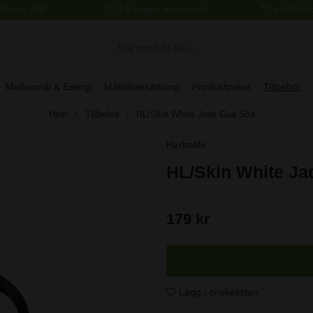
akt över 299:-
1-3 dagars leveranstid
info@herb
Mellanmål & Energi
Måltidsersättning
Produktpaket
Tillbehör
Hem
Tillbehör
HL/Skin White Jade Gua Sha
Herbalife
HL/Skin White Ja
179
kr
Lägg i önskelistan