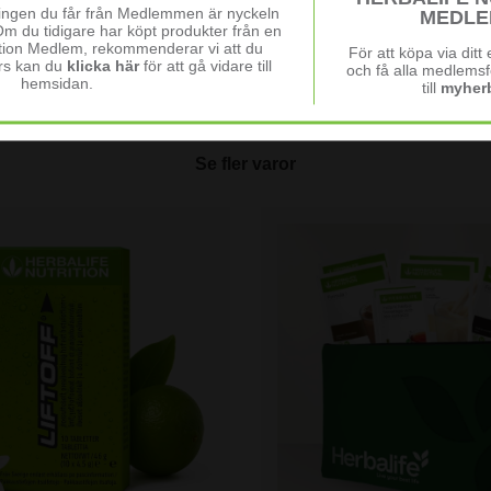
FAQ
ningen du får från Medlemmen är nyckeln
MEDLE
Om du tidigare har köpt produkter från en
✨
Kan jag använda Gua Sha 
ition Medlem, rekommenderar vi att du
För att köpa via dit
Ja, men börja försiktigt 3–4 g
rs kan du
klicka här
för att gå vidare till
och få alla medlemsf
hemsidan.
till
myherb
💭
Passar den känslig hud?
Ja, så länge du använder ett lät
skadad hud.
Se fler varor
🌿
Ska Gua Sha användas på
Nej, huden ska alltid ha ett tunt
huden.
✨
Vad gör vit jade speciell?
Vit jade anses ha en svalkand
och uppfriskad.
➡️
När ser man resultat?
Redan efter första användnin
naturlig lyster. Effekten ökar 