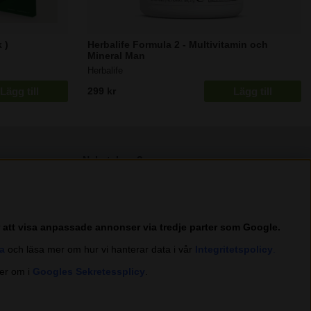
 )
Herbalife Formula 2 - Multivitamin och
Mineral Man
Herbalife
Lägg till
Lägg till
299 kr
Nyhetsbrev?
I vårt nyhetsbrev får du ta del av nyheter och
erbjudanden.
r att visa anpassade annonser via tredje parter som Google.
a
och läsa mer om hur vi hanterar data i vår
Integritetspolicy
.
Trustpilot
er om i
Googles Sekretessplicy
.