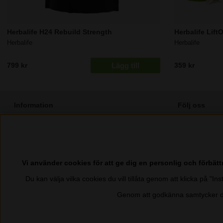
Herbalife H24 Rebuild Strength
Herbalife Lift
Herbalife
Herbalife
Lägg till
799 kr
359 kr
Information
Följ oss
⭐️ 25 - 50% Rabatt - Bli Herbalife Medlem
Facebook
Integritetspolicy
Instagram
Cookies
Pinterest
Vi använder cookies för att ge dig en personlig och förbät
Kontakta Oss
TikTok
Du kan välja vilka cookies du vill tillåta genom att klicka på "I
Köpvillkor
Youtube
Genom att godkänna samtycker du
Ångra köp