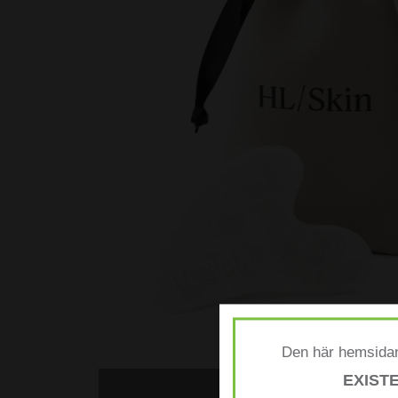
Den här hemsidan
EXIST