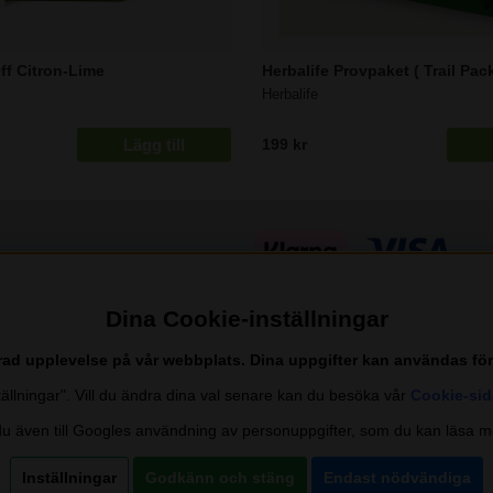
Off Citron-Lime
Herbalife Provpaket ( Trail Pack
Herbalife
Lägg till
199 kr
Dina Cookie-inställningar
trad upplevelse på vår webbplats. Dina uppgifter kan användas fö
nställningar". Vill du ändra dina val senare kan du besöka vår
Cookie-sid
 även till Googles användning av personuppgifter, som du kan läsa m
Inställningar
Godkänn och stäng
Endast nödvändiga