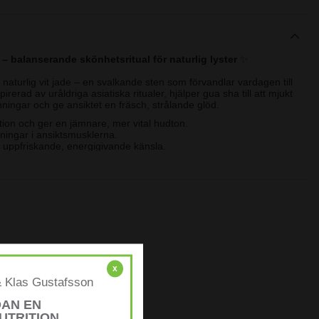
 balanserande skönhetsritual för naturlig lyster
✨
aturlig vit jade – en svalkande sten som förvandlar vardagen till
rerad av uråldriga asiatiska ritualer, hjälper gua sha till att mjukt
ningar och ge ansiktet en fräsch, strålande glöd.
tion och ger en jämnare, mer vital hudton.
ningar i ansiktsmusklerna.
 uppfriskande, energigivande känsla.
g vit jade – en sten känd för sin kylande och harmoniserande
s uppvaknande och kvällens avslappning.
, vegansk, återanvändbar och lämplig för alla hudtyper.
 med en närande produkt, som
HL/Skin Ultimate Tension Cream
de Serum
, glider verktyget lätt och gör att produkten absorberas
ing kan ge huden ett mjukare, mer avslappnat och harmoniskt
 droppar serum eller ansiktsolja. För gua sha-verktyget i
x
 längs käklinje, kinder och panna. Använd mjukt tryck, 3–5
& Klas Gustafsson
svalka
– förvara stenen i kylskåp innan användning. Rengör efteråt
ål.
DAN EN
UTRITION