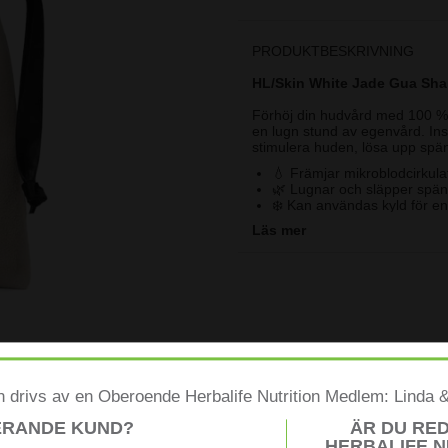
PRODUKTBESKRIVNING
HL/Skin White Jade Gua Sha –
Förhöj din hudvård med 100 % n
en lugn stund av egenvård. Inspi
stimulera huden, lösa upp spän
💧 Främjar mikroblodcirkula
🌿 Lugnar och släpper spän
❄️ Kan användas kyld för en
Tillverkad av 100 % naturli
Läs mer
känsla.
Perfekt för både morgonen
Produkten är cruelty-free
När den används tillsammans
eller
HL/Skin 10 % Niacinami
optimalt. Regelbunden användn
intryck.
Användning
- Applicera några
uppåtgående, svepande rörelser
 drivs av en Oberoende Herbalife Nutrition Medlem: Linda 
minuter per tillfälle.
För extra 
med ljummet vatten och mild tv
ERANDE KUND?
ÄR DU RE
HERBALIFE N