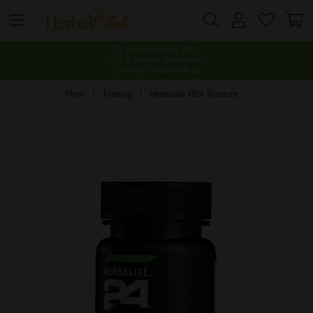
Fri frakt över 299:-
1-3 dagars leveranstid
info@herbalclub.se
Hem
Träning
Herbalife H24 Restore