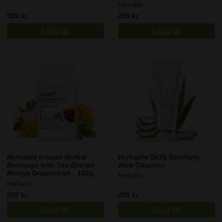
Herbalife
återhämtningsprocess.
529 kr
259 kr
Kombinera med en balanserad kost och regelbunden
träning för bästa resultat.
Lägg till
Lägg till
Herbalife Instant Herbal
Herbalife SKIN Soothing
Beverage with Tea Extract -
Aloe Cleanser
Mango Dragonfruit - 102g
Herbalife
Herbalife
655 kr
289 kr
Lägg till
Lägg till