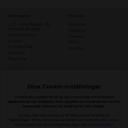
Information
Följ oss
⭐️ 25 - 50% Rabatt - Bli
Facebook
Herbalife Medlem
Instagram
Integritetspolicy
Pinterest
Cookies
TikTok
Kontakta Oss
Youtube
Köpvillkor
Ångra köp
Dina Cookie-inställningar
Vi använder cookies för att ge dig en personlig och förbättrad
upplevelse på vår webbplats. Dina uppgifter kan användas för att visa
anpassade annonser via tredje parter som Google.
Du kan välja vilka cookies du vill tillåta genom att klicka på
Nyhetsbrev?
"Inställningar". Vill du ändra dina val senare kan du besöka vår
Cookie-
sida
och läsa mer om hur vi hanterar data i vår
Integritetspolicy
.
I vårt nyhetsbrev får du ta del av nyheter och erbjudanden.