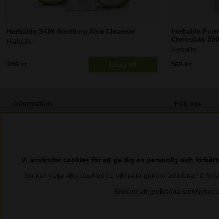
Herbalife SKIN Soothing Aloe Cleanser
Herbalife Form
Chocolate 55
Herbalife
Herbalife
Lägg till
289 kr
569 kr
Information
Följ oss
⭐️ 25 - 50% Rabatt - Bli Herbalife Medlem
Facebook
Integritetspolicy
Instagram
Cookies
Pinterest
Vi använder cookies för att ge dig en personlig och förbät
Kontakta Oss
TikTok
Du kan välja vilka cookies du vill tillåta genom att klicka på "I
Köpvillkor
Youtube
Genom att godkänna samtycker du
Ångra köp