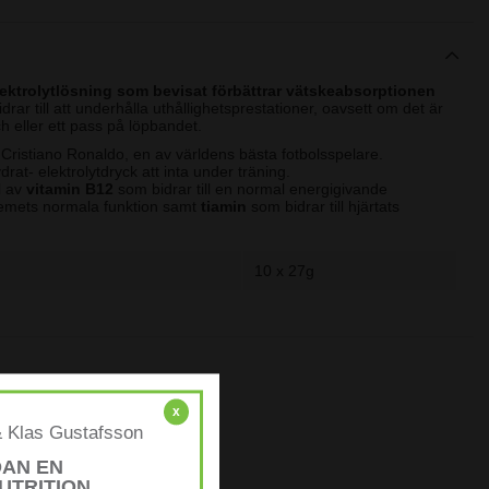
lektrolytlösning som bevisat förbättrar vätskeabsorptionen
idrar till att underhålla uthållighetsprestationer, oavsett om det är
h eller ett pass på löpbandet.
ristiano Ronaldo, en av världens bästa fotbolsspelare.
at- elektrolytdryck att inta under träning.
l av
vitamin B12
som bidrar till en normal energigivande
emets normala funktion samt
tiamin
som bidrar till hjärtats
som bevisat bidrar till uthållighetsprestationer*.
rptionen under träning **.
10 x 27g
ket bidrar till att kontrollera kaloriintaget.
nspåse med 500 ml vatten, skaka kraftigt. Intas bäst under träning.
bidrar till upprätthållandet av uthållighetsprestationer under
r förbättrar vätskeabsorptionen under långvarig träning.
x
& Klas Gustafsson
DAN EN
UTRITION