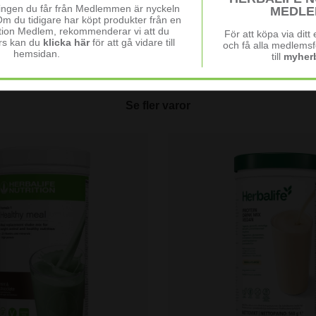
ningen du får från Medlemmen är nyckeln
MEDLE
Om du tidigare har köpt produkter från en
ition Medlem, rekommenderar vi att du
För att köpa via dit
rs kan du
klicka här
för att gå vidare till
och få alla medlemsf
hemsidan.
till
myherb
Se fler varor