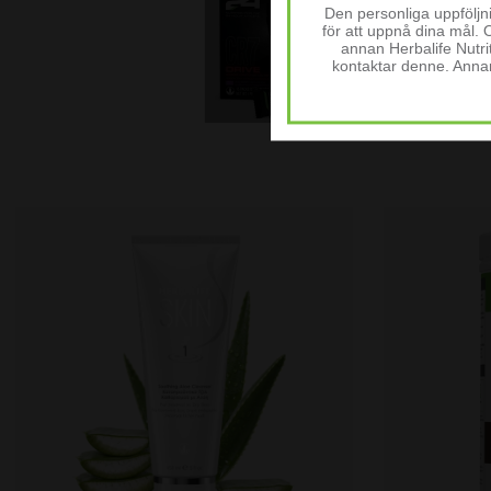
Den personliga uppfölj
för att uppnå dina mål. 
annan Herbalife Nutr
kontaktar denne. Anna