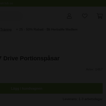
alclub.se
Träning
⭐️ 25 - 50% Rabatt - Bli Herbalife Medlem
7 Drive Portionspåsar
Artnr:
1467
Lägg i kundvagnen
Leverans:
1-3 arbetsdagar