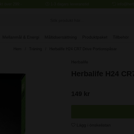
akt över 299:-
1-3 dagars leveranstid
info@herb
Mellanmål & Energi
Måltidsersättning
Produktpaket
Tillbehör
Hem
Träning
Herbalife H24 CR7 Drive Portionspåsar
Herbalife
Herbalife H24 CR
149
kr
Lägg i önskelistan