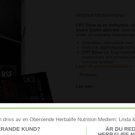
PRODUKTBESKRIVNING
CR7 Drive är en kolhydrat- e
under fysisk aktivitet
, samt b
under en intensive fotbollsmatc
Utvecklad i samarbete med C
God och uppfriskande kolhydr
CR7 Drive
har högt innehål
metabolism och immunsyst
normala funktion.
Länk till produktdatablad »
Kolhydrat- elektrolytlösning 
Bidrar också till vätskeabso
Portioner:
Under 100 kcal per portion vil
Smak av
Acaibär
Läs mer
Användning
- Blanda 1 portio
*
Kolhydrat- elektrolytlösningar 
långvarig träning.
**
Kolhydrat- elektrolytlösninga
 drivs av en Oberoende Herbalife Nutrition Medlem: Linda 
ERANDE KUND?
ÄR DU RE
HERBALIFE N