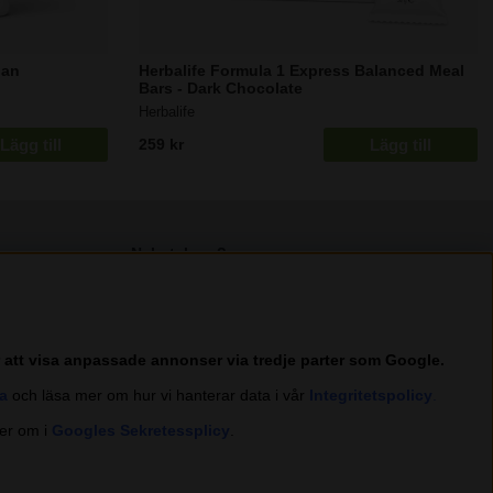
gan
Herbalife Formula 1 Express Balanced Meal
Bars - Dark Chocolate
Herbalife
Lägg till
Lägg till
259 kr
Nyhetsbrev?
I vårt nyhetsbrev får du ta del av nyheter och
erbjudanden.
r att visa anpassade annonser via tredje parter som Google.
a
och läsa mer om hur vi hanterar data i vår
Integritetspolicy
.
Trustpilot
er om i
Googles Sekretessplicy
.