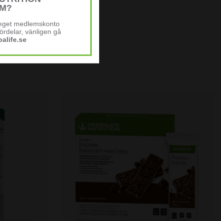
M?
t eget medlemskonto
ördelar, vänligen gå
alife.se