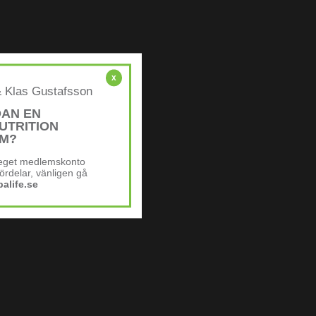
x
& Klas Gustafsson
DAN EN
UTRITION
M?
t eget medlemskonto
ördelar, vänligen gå
alife.se