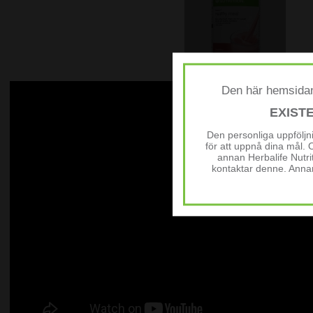
Den här hemsidan
EXIST
Den personliga uppfölj
för att uppnå dina mål. 
annan Herbalife Nutr
kontaktar denne. Anna