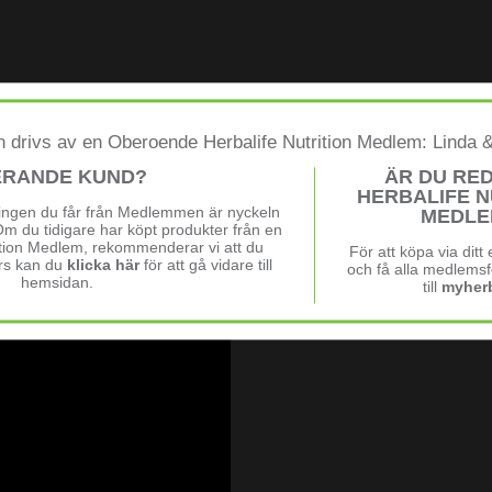
 drivs av en Oberoende Herbalife Nutrition Medlem: Linda 
ERANDE KUND?
ÄR DU RE
HERBALIFE N
ningen du får från Medlemmen är nyckeln
MEDLE
Om du tidigare har köpt produkter från en
ition Medlem, rekommenderar vi att du
För att köpa via dit
rs kan du
klicka här
för att gå vidare till
och få alla medlemsf
hemsidan.
till
myherb