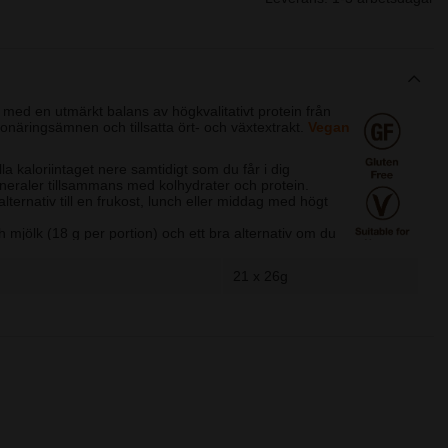
med en utmärkt balans av högkvalitativt protein från
ronäringsämnen och tillsatta ört- och växtextrakt.
Vegan
la kaloriintaget nere samtidigt som du får i dig
ineraler tillsammans med kolhydrater och protein.
alternativ till en frukost, lunch eller middag med högt
h mjölk (18 g per portion) och ett bra alternativ om du
elmassa med hjälp av motion.
21 x 26g
tt dagligt intag av måltidsersättningshakes som en del av en
ffektivt sätt för att kontrollera vikten i kombination med måttlig
kedar pulver (26 gram) med 2,5 dl mellanmjölk.
vå måltider om dagen med en shaken och ät en näringsmässigt
ingsintag
- Ersätt en måltid om dagen med en shake och ät
ade måltider.