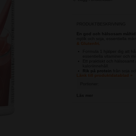
PRODUKTBESKRIVNING
En god och hälsosam måltid
mjölk och soja, essentiella mik
& Glutenfri.
Formula 1 hjälper dig att hål
essentiella vitaminer och m
Ett praktiskt och hälsosamt 
kaloriinnehåll.
Rik på protein
från soja oc
Länk till produktdatablad »
vill bygga upp mager musk
222 kcal per portion
Portioner:
Kliniska studier visar att e
kaloribegränsad kost är ett e
motion.
Läs mer
Användning
- Blanda två mats
Vid viktkontroll
- Ersätt t
balanserad måltid.
För ett hälsosammare när
två näringsmässigt balanser