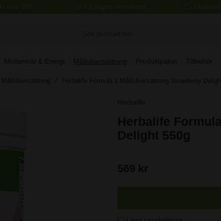
akt över 299:-
1-3 dagars leveranstid
info@herb
Mellanmål & Energi
Måltidsersättning
Produktpaket
Tillbehör
Måltidsersättning
Herbalife Formula 1 Måltidsersättning Strawberry Delig
Herbalife
Herbalife Formula
Delight 550g
569
kr
Lägg i önskelistan